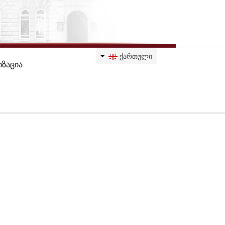
ᲥᲐᲠᲗᲣᲚᲘ
ზაცია