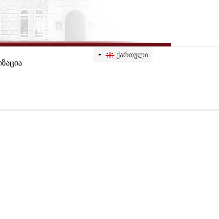
ᲥᲐᲠᲗᲣᲚᲘ
ზაცია