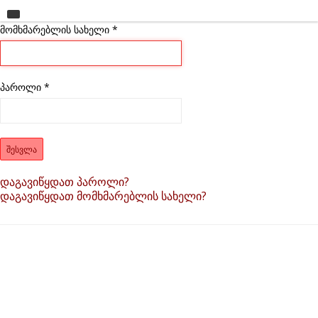
მომხმარებლის სახელი
მთავარი
*
უნივერსიტეტი
საგანმანათლებლო ერთეულები
პაროლი
*
სწავლა
კვლევა
ᲨᲔᲡᲕᲚᲐ
ინტერნაციონალიზაცია
დაგავიწყდათ პაროლი?
დაგავიწყდათ მომხმარებლის სახელი?
კონტაქტი