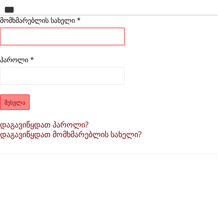
მომხმარებლის სახელი
მთავარი
*
უნივერსიტეტი
საგანმანათლებლო ერთეულები
პაროლი
*
სწავლა
კვლევა
ᲨᲔᲡᲕᲚᲐ
ინტერნაციონალიზაცია
დაგავიწყდათ პაროლი?
დაგავიწყდათ მომხმარებლის სახელი?
კონტაქტი