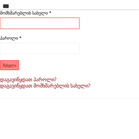
მომხმარებლის სახელი
მთავარი
*
უნივერსიტეტი
საგანმანათლებლო ერთეულები
პაროლი
*
სწავლა
კვლევა
ᲨᲔᲡᲕᲚᲐ
ინტერნაციონალიზაცია
დაგავიწყდათ პაროლი?
დაგავიწყდათ მომხმარებლის სახელი?
კონტაქტი