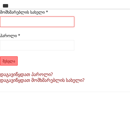
მომხმარებლის სახელი
მთავარი
*
უნივერსიტეტი
საგანმანათლებლო ერთეულები
პაროლი
*
სწავლა
კვლევა
ᲨᲔᲡᲕᲚᲐ
ინტერნაციონალიზაცია
დაგავიწყდათ პაროლი?
დაგავიწყდათ მომხმარებლის სახელი?
კონტაქტი