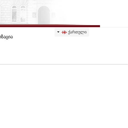
ᲥᲐᲠᲗᲣᲚᲘ
ზაცია