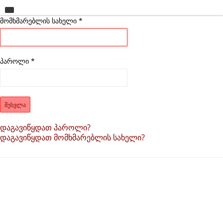
მომხმარებლის სახელი
მთავარი
*
უნივერსიტეტი
საგანმანათლებლო ერთეულები
პაროლი
*
სწავლა
კვლევა
ᲨᲔᲡᲕᲚᲐ
ინტერნაციონალიზაცია
დაგავიწყდათ პაროლი?
დაგავიწყდათ მომხმარებლის სახელი?
კონტაქტი