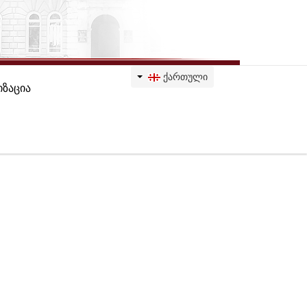
ᲥᲐᲠᲗᲣᲚᲘ
ზაცია