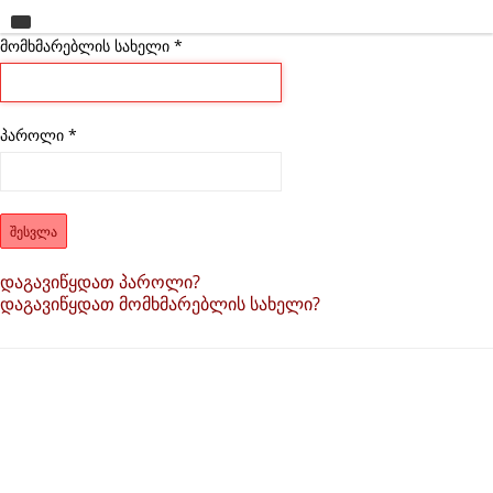
მომხმარებლის სახელი
მთავარი
*
უნივერსიტეტი
საგანმანათლებლო ერთეულები
პაროლი
*
სწავლა
კვლევა
ᲨᲔᲡᲕᲚᲐ
ინტერნაციონალიზაცია
დაგავიწყდათ პაროლი?
დაგავიწყდათ მომხმარებლის სახელი?
კონტაქტი