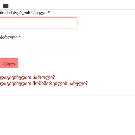
მომხმარებლის სახელი
მთავარი
*
უნივერსიტეტი
საგანმანათლებლო ერთეულები
პაროლი
*
სწავლა
კვლევა
ᲨᲔᲡᲕᲚᲐ
ინტერნაციონალიზაცია
დაგავიწყდათ პაროლი?
დაგავიწყდათ მომხმარებლის სახელი?
კონტაქტი