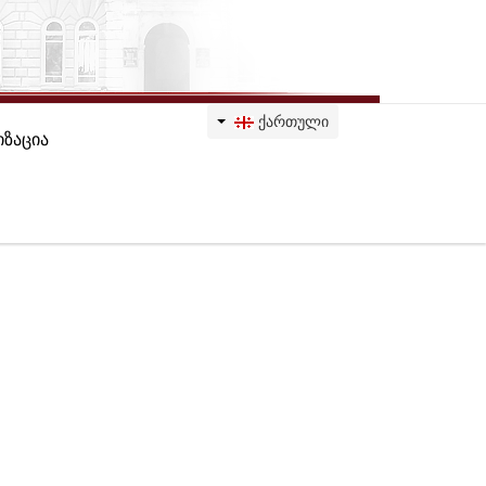
ᲥᲐᲠᲗᲣᲚᲘ
ზაცია