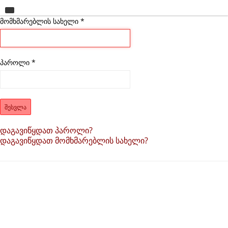
მომხმარებლის სახელი
მთავარი
*
უნივერსიტეტი
საგანმანათლებლო ერთეულები
პაროლი
*
სწავლა
კვლევა
ᲨᲔᲡᲕᲚᲐ
ინტერნაციონალიზაცია
დაგავიწყდათ პაროლი?
დაგავიწყდათ მომხმარებლის სახელი?
კონტაქტი