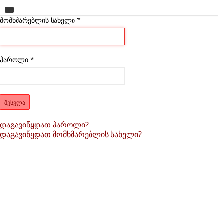
მომხმარებლის სახელი
მთავარი
*
უნივერსიტეტი
საგანმანათლებლო ერთეულები
პაროლი
*
სწავლა
კვლევა
ᲨᲔᲡᲕᲚᲐ
ინტერნაციონალიზაცია
დაგავიწყდათ პაროლი?
დაგავიწყდათ მომხმარებლის სახელი?
კონტაქტი