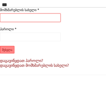
მომხმარებლის სახელი
მთავარი
*
უნივერსიტეტი
საგანმანათლებლო ერთეულები
პაროლი
*
სწავლა
კვლევა
ᲨᲔᲡᲕᲚᲐ
ინტერნაციონალიზაცია
დაგავიწყდათ პაროლი?
დაგავიწყდათ მომხმარებლის სახელი?
კონტაქტი