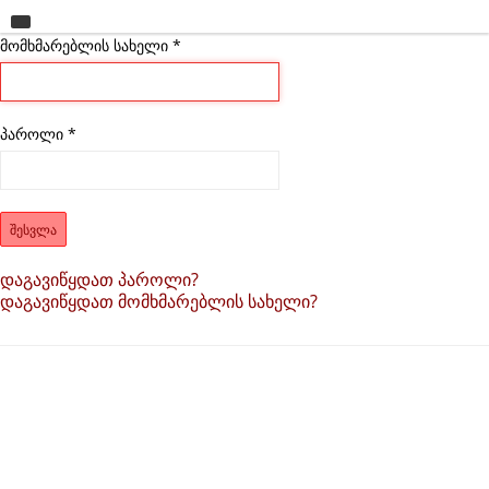
მომხმარებლის სახელი
მთავარი
*
უნივერსიტეტი
საგანმანათლებლო ერთეულები
პაროლი
*
სწავლა
კვლევა
ᲨᲔᲡᲕᲚᲐ
ინტერნაციონალიზაცია
დაგავიწყდათ პაროლი?
დაგავიწყდათ მომხმარებლის სახელი?
კონტაქტი