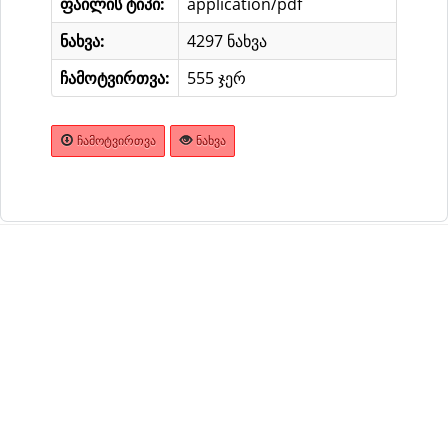
ფაილის ტიპი:
application/pdf
ნახვა:
4297 ნახვა
ჩამოტვირთვა:
555 ჯერ
ᲩᲐᲛᲝᲢᲕᲘᲠᲗᲕᲐ
ᲜᲐᲮᲕᲐ