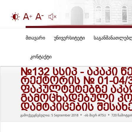
მთავარი
უნივერსიტეტი
საგანმანათლებ
კონტაქტი
№132 ᲡᲡᲘᲞ - ᲐᲙᲐᲙᲘ
ᲠᲔᲥᲢᲝᲠᲘᲡ № 01-04/3
ᲤᲐᲙᲣᲚᲢᲔᲢᲔᲑᲖᲔ ᲐᲙᲐ
ᲒᲐᲛᲝᲪᲮᲐᲓᲔᲑᲣᲚᲘ ᲙᲝ
ᲓᲐᲛᲢᲙᲘᲪᲔᲑᲘᲡ ᲨᲔᲡᲐᲮ
გამოქვეყნებულია: 5 September 2018
-ის მიერ
ATSU
720 ჩამოტვი