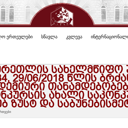
ლო ერთეულები
სწავლა
კვლევა
ინტერნაციონალი
 ᲬᲔᲠᲔᲗᲚᲘᲡ ᲡᲐᲮᲔᲚᲛᲬᲘᲤᲝ
4, 29/06/2018 ᲬᲚᲘᲡ ᲑᲠᲫ
ᲓᲔᲛᲘᲣᲠᲘ ᲗᲐᲜᲐᲛᲓᲔᲑᲝᲑᲔ
ᲜᲙᲣᲠᲡᲘᲡ ᲐᲮᲐᲚᲘ ᲡᲐᲙᲝᲜᲙ
ᲔᲑ ᲖᲣᲡᲢ ᲓᲐ ᲡᲐᲑᲣᲜᲔᲑᲘᲡᲛ
რთვები