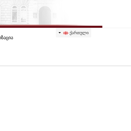
ᲥᲐᲠᲗᲣᲚᲘ
ზაცია