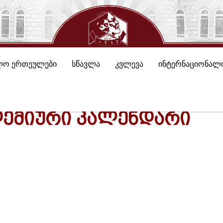
ლო ერთეულები
სწავლა
კვლევა
ინტერნაციონალი
ᲓᲔᲛᲘᲣᲠᲘ ᲙᲐᲚᲔᲜᲓᲐᲠᲘ