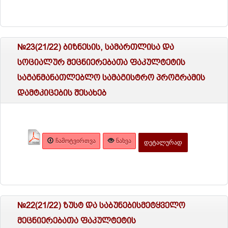
№23(21/22) ბიზნესის, სამართლისა და
სოციალურ მეცნიერებათა ფაკულტეტის
საგანმანათლებლო სამაგისტრო პროგრამის
დამტკიცების შესახებ
ᲩᲐᲛᲝᲢᲕᲘᲠᲗᲕᲐ
ᲜᲐᲮᲕᲐ
ᲓᲔᲢᲐᲚᲣᲠᲐᲓ
№22(21/22) ზუსტ და საბუნებისმეტყველო
მეცნიერებათა ფაკულტეტის