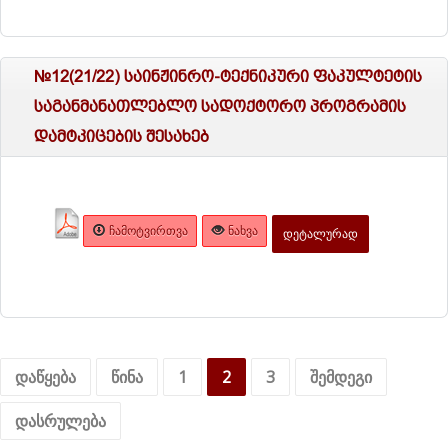
№12(21/22) საინჟინრო-ტექნიკური ფაკულტეტის
საგანმანათლებლო სადოქტორო პროგრამის
დამტკიცების შესახებ
ᲩᲐᲛᲝᲢᲕᲘᲠᲗᲕᲐ
ᲜᲐᲮᲕᲐ
ᲓᲔᲢᲐᲚᲣᲠᲐᲓ
დაწყება
წინა
1
2
3
შემდეგი
დასრულება