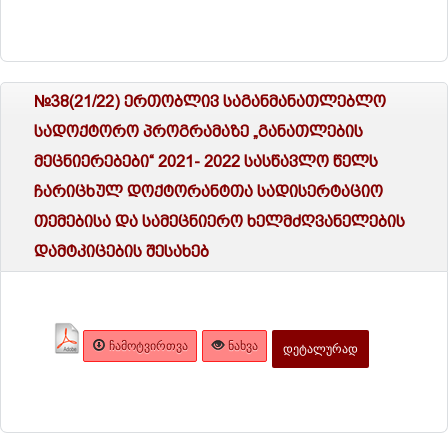
№38(21/22) ერთობლივ საგანმანათლებლო
სადოქტორო პროგრამაზე „განათლების
მეცნიერებები“ 2021- 2022 სასწავლო წელს
ჩარიცხულ დოქტორანტთა სადისერტაციო
თემებისა და სამეცნიერო ხელმძღვანელების
დამტკიცების შესახებ
ᲩᲐᲛᲝᲢᲕᲘᲠᲗᲕᲐ
ᲜᲐᲮᲕᲐ
ᲓᲔᲢᲐᲚᲣᲠᲐᲓ