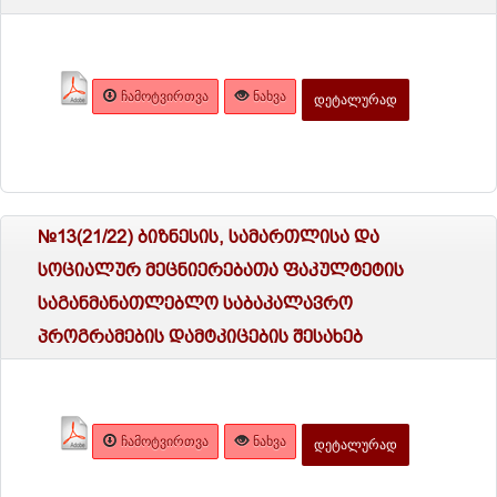
ᲩᲐᲛᲝᲢᲕᲘᲠᲗᲕᲐ
ᲜᲐᲮᲕᲐ
ᲓᲔᲢᲐᲚᲣᲠᲐᲓ
№13(21/22) ბიზნესის, სამართლისა და
სოციალურ მეცნიერებათა ფაკულტეტის
საგანმანათლებლო საბაკალავრო
პროგრამების დამტკიცების შესახებ
ᲩᲐᲛᲝᲢᲕᲘᲠᲗᲕᲐ
ᲜᲐᲮᲕᲐ
ᲓᲔᲢᲐᲚᲣᲠᲐᲓ