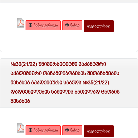
ᲩᲐᲛᲝᲢᲕᲘᲠᲗᲕᲐ
ᲜᲐᲮᲕᲐ
ᲓᲔᲢᲐᲚᲣᲠᲐᲓ
№39(21/22) უნივერსიტეტში ვაკანტური
აკადემიური თანამდებობების შეთანხმების
შესახებ აკადემიური საბჭოს №35(21/22)
დადგენილების ნაწილის ბათილად ცნობის
შესახებ
ᲩᲐᲛᲝᲢᲕᲘᲠᲗᲕᲐ
ᲜᲐᲮᲕᲐ
ᲓᲔᲢᲐᲚᲣᲠᲐᲓ