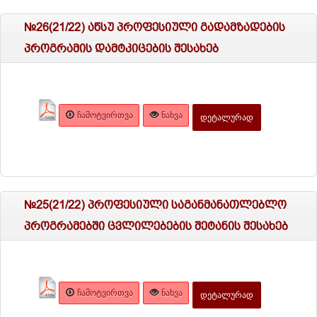
№26(21/22) აწსუ პროფესიული გადამზადების
პროგრამის დამტკიცების შესახებ
ᲩᲐᲛᲝᲢᲕᲘᲠᲗᲕᲐ
ᲜᲐᲮᲕᲐ
ᲓᲔᲢᲐᲚᲣᲠᲐᲓ
№25(21/22) პროფესიული საგანმანათლებლო
პროგრამებში ცვლილებების შეტანის შესახებ
ᲩᲐᲛᲝᲢᲕᲘᲠᲗᲕᲐ
ᲜᲐᲮᲕᲐ
ᲓᲔᲢᲐᲚᲣᲠᲐᲓ