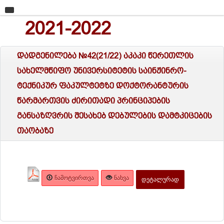
მთავარი
2021-2022
უნივერსიტეტი
დადგენილება №42(21/22) აკაკი წერეთლის
საგანმანათლებლო ერთეულები
სახელმწიფო უნივერსიტეტის საინჟინრო-
სწავლა
ტექნიკურ ფაკულტეტზე დოქტორანტურის
კვლევა
წარმართვის ძირითადი პრინციპების
განსაზღვრის შესახებ დებულების დამტკიცების
ინტერნაციონალიზაცია
თაობაზე
კონტაქტი
ᲩᲐᲛᲝᲢᲕᲘᲠᲗᲕᲐ
ᲜᲐᲮᲕᲐ
ᲓᲔᲢᲐᲚᲣᲠᲐᲓ