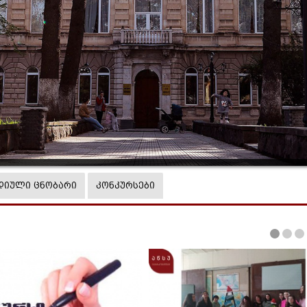
დიული ცნობარი
კონკურსები