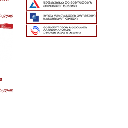
რცლად
ი
რცლად