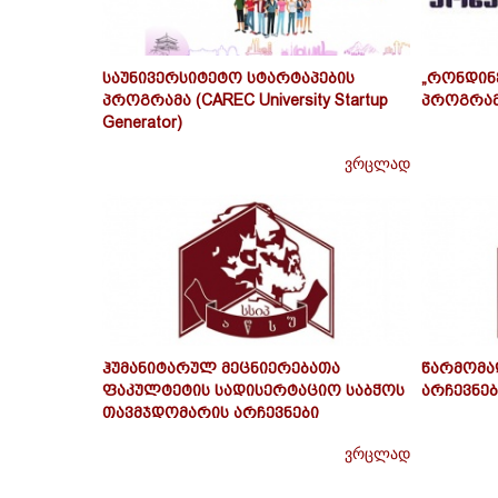
ოგრამა
ისთვის
ელე
საუნივერსიტეტო სტარტაპების
„რონდინე
თვის
პროგრამა (CAREC University Startup
პროგრამა
Generator)
ვრცლად
ვრცლად
ვრცლად
იფო
ჰუმანიტარულ მეცნიერებათა
წარმომა
აცვის
ფაკულტეტის სადისერტაციო საბჭოს
არჩევნებ
ლო
ტრო
თავმჯდომარის არჩევნები
 2018
ვრცლად
დიებით"