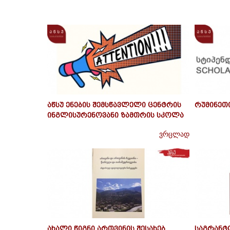
ვრცლად
ვრცლად
იფო
2024
აწსუ ენების შემსწავლელი ცენტრის
რუმინეთ
ონკურსს
ინგლისურენოვანი ზამთრის სკოლა
ვრცლად
ვრცლად
ვრცლად
ტიტუტის
ნჟინრო-
ახალი წიგნი ართვინის შესახებ
საგრანტ