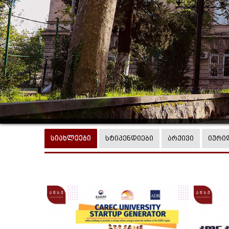
სიახლეები
სტიპენდიები
არქივი
იური