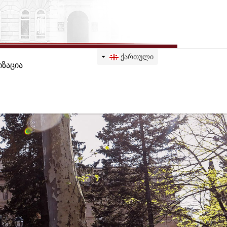
ᲥᲐᲠᲗᲣᲚᲘ
ზაცია