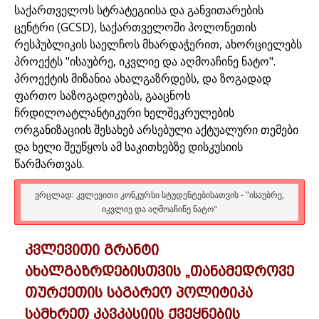
საქართველოს სტრატეგიისა და განვითარების
ცენტრი (GCSD), საქართველოში პოლონეთის
რესპუბლიკის საელჩოს მხარდაჭერით, ახორციელებს
პროექტს "ისაუბრე, იკვლიე და აღმოაჩინე ნატო".
პროექტის მიზანია ახალგაზრდებს, და ზოგადად
ფართო საზოგადოებას, გააცნოს
ჩრდილოატლანტიკური ხელშეკრულების
ორგანიზაციის შესახებ არსებული აქტუალური თემები
და ხელი შეუწყოს ამ საკითხებზე დისკუსიის
წარმართვას.
ᲕᲠᲪᲚᲐᲓ: ᲙᲕᲚᲔᲕᲘᲗᲘ ᲙᲝᲜᲙᲣᲠᲡᲘ ᲡᲢᲣᲓᲔᲜᲢᲔᲑᲘᲡᲐᲗᲕᲘᲡ - "ᲘᲡᲐᲣᲑᲠᲔ,
ᲘᲙᲕᲚᲘᲔ ᲓᲐ ᲐᲦᲛᲝᲐᲩᲘᲜᲔ ᲜᲐᲢᲝ"
კვლევითი გრანტი
ახალგაზრდებისთვის „თანამედროვე
თურქეთის საგარეო პოლიტიკა
სამხრეთ კავკასიის ქვეყნების