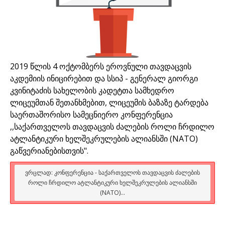
2019 წლის 4 ოქტომბერს ეროვნული თავდაცვის
აკდემიის ინიცირებით და სსიპ - გენერალ გიორგი
კვინიტაძის სახელობის კადეტთა სამხედრო
ლიცეუმთან შეთანხმებით, ლიცეუმის ბაზაზე ტარდება
საერთაშორისო სამეცნიერო კონფერენცია
,,საქართველოს თავდაცვის ძალების როლი ჩრდილო
ატლანტიკური ხელშეკრულების ალიანსში (NATO)
გაწვერიანებისთვის".
ᲕᲠᲪᲚᲐᲓ: ᲙᲝᲜᲤᲔᲠᲔᲜᲪᲘᲐ - ᲡᲐᲥᲐᲠᲗᲕᲔᲚᲝᲡ ᲗᲐᲕᲓᲐᲪᲕᲘᲡ ᲫᲐᲚᲔᲑᲘᲡ
ᲠᲝᲚᲘ ᲩᲠᲓᲘᲚᲝ ᲐᲢᲚᲐᲜᲢᲘᲙᲣᲠᲘ ᲮᲔᲚᲨᲔᲙᲠᲣᲚᲔᲑᲘᲡ ᲐᲚᲘᲐᲜᲡᲨᲘ
(NATO)...