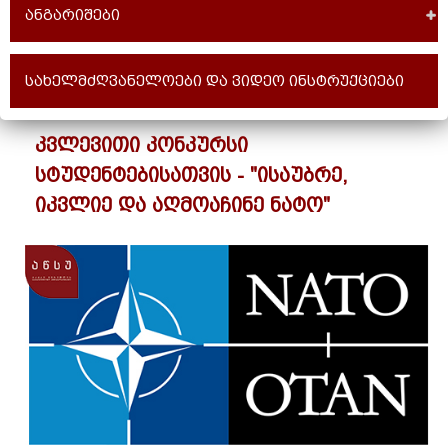
ანგარიშები
სახელმძღვანელოები და ვიდეო ინსტრუქციები
კვლევითი კონკურსი
სტუდენტებისათვის - "ისაუბრე,
იკვლიე და აღმოაჩინე ნატო"