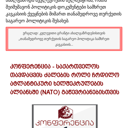
შეიმუშავონ პოლიტიკის დოკუმენტები სამხრეთ
კავკასიის ქვეყნების მიმართ თანამედროვე თურქეთის
საგარეო პოლიტიკის შესახებ.
ᲕᲠᲪᲚᲐᲓ: ᲙᲕᲚᲔᲕᲘᲗᲘ ᲒᲠᲐᲜᲢᲘ ᲐᲮᲐᲚᲒᲐᲖᲠᲓᲔᲑᲘᲡᲗᲕᲘᲡ
„ᲗᲐᲜᲐᲛᲔᲓᲠᲝᲕᲔ ᲗᲣᲠᲥᲔᲗᲘᲡ ᲡᲐᲒᲐᲠᲔᲝ ᲞᲝᲚᲘᲢᲘᲙᲐ ᲡᲐᲛᲮᲠᲔᲗ
ᲙᲐᲕᲙᲐᲡᲘᲘᲡ...
კონფერენცია - საქართველოს
თავდაცვის ძალების როლი ჩრდილო
ატლანტიკური ხელშეკრულების
ალიანსში (NATO) გაწევრიანებისთვის