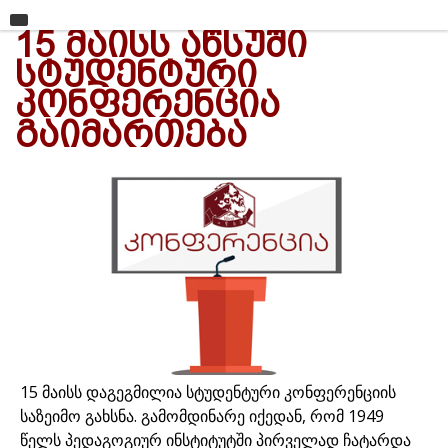
15 ᲛᲐᲘᲡᲡ ᲐᲬᲡᲣᲨᲘ
მთავარი
ᲡᲢᲣᲓᲔᲜᲢᲣᲠᲘ
უნივერსიტეტი
ᲙᲝᲜᲤᲔᲠᲔᲜᲪᲘᲐ
საგანმანათლებლო ერთეულები
ᲒᲐᲘᲛᲐᲠᲗᲔᲑᲐ
სწავლა
კვლევა
ინტერნაციონალიზაცია
კონტაქტი
15 მაისს დაგეგმილია სტუდენტური კონფერენციის
საზეიმო გახსნა. გამომდინარე იქედან, რომ 1949
წელს პედაგოგიურ ინსტიტუტში პირველად ჩატარდა