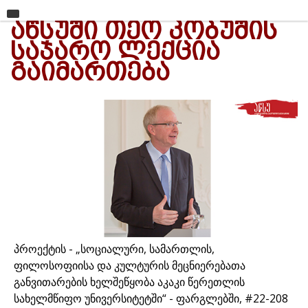
ᲐᲬᲡᲣᲨᲘ ᲗᲔᲝ ᲙᲝᲑᲣᲨᲘᲡ
მთავარი
ᲡᲐᲯᲐᲠᲝ ᲚᲔᲥᲪᲘᲐ
უნივერსიტეტი
ᲒᲐᲘᲛᲐᲠᲗᲔᲑᲐ
საგანმანათლებლო ერთეულები
სწავლა
კვლევა
ინტერნაციონალიზაცია
კონტაქტი
პროექტის - „სოციალური, სამართლის,
ფილოსოფიისა და კულტურის მეცნიერებათა
განვითარების ხელშეწყობა აკაკი წერეთლის
სახელმწიფო უნივერსიტეტში“ - ფარგლებში, #22-208