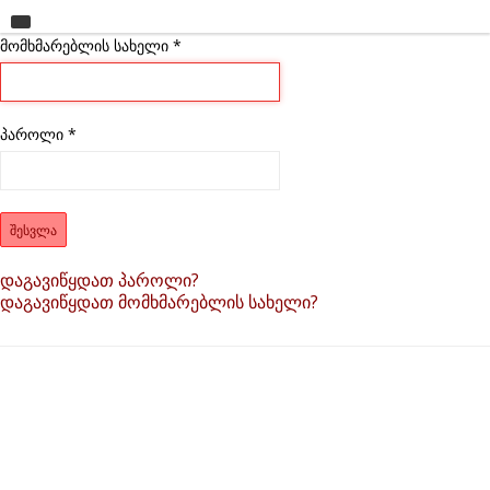
მომხმარებლის სახელი
მთავარი
*
უნივერსიტეტი
საგანმანათლებლო ერთეულები
პაროლი
*
სწავლა
კვლევა
ᲨᲔᲡᲕᲚᲐ
ინტერნაციონალიზაცია
დაგავიწყდათ პაროლი?
დაგავიწყდათ მომხმარებლის სახელი?
კონტაქტი