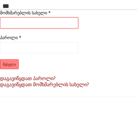
მომხმარებლის სახელი
მთავარი
*
უნივერსიტეტი
საგანმანათლებლო ერთეულები
პაროლი
*
სწავლა
კვლევა
ᲨᲔᲡᲕᲚᲐ
ინტერნაციონალიზაცია
დაგავიწყდათ პაროლი?
დაგავიწყდათ მომხმარებლის სახელი?
კონტაქტი