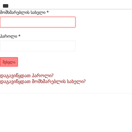
მომხმარებლის სახელი
მთავარი
*
უნივერსიტეტი
საგანმანათლებლო ერთეულები
პაროლი
*
სწავლა
კვლევა
ᲨᲔᲡᲕᲚᲐ
ინტერნაციონალიზაცია
დაგავიწყდათ პაროლი?
დაგავიწყდათ მომხმარებლის სახელი?
კონტაქტი