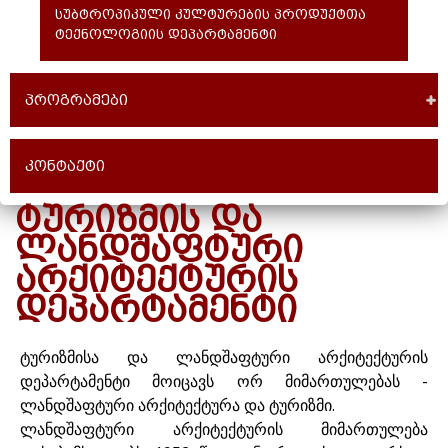
სუბტროპიკული კულტურების პროდუქტთა
ტექნოლოგიის დეპარტამენტი
პროგრამები
კონტაქტი
ᲢᲣᲠᲘᲖᲛᲘᲡ ᲓᲐ
ᲚᲐᲜᲓᲨᲐᲤᲢᲣᲠᲘ
ᲐᲠᲥᲘᲢᲔᲥᲢᲣᲠᲘᲡ
ᲓᲔᲞᲐᲠᲢᲐᲛᲔᲜᲢᲘ
ტურიზმისა და ლანდშაფტური არქიტექტურის
დეპარტამენტი მოიცავს ორ მიმართულებას -
ლანდშაფტური არქიტექტურა და ტურიზმი.
ლანდშაფტური არქიტექტურის მიმართულება