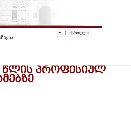
ᲥᲐᲠᲗᲣᲚᲘ
ზაცია
21 ᲬᲚᲘᲡ ᲞᲠᲝᲤᲔᲡᲘᲣᲚ
ᲛᲔᲑᲖᲔ