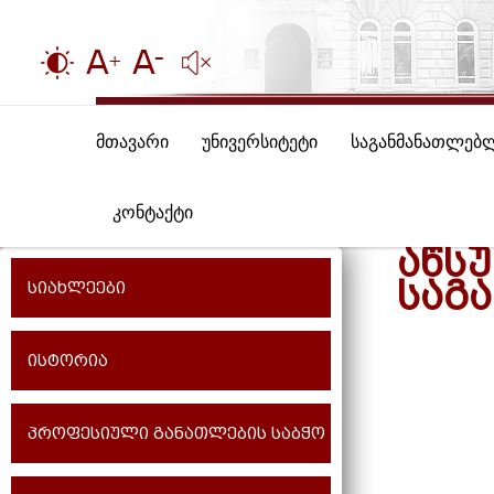
მთავარი
უნივერსიტეტი
საგანმანათლებ
კონტაქტი
ᲐᲬᲡᲣ
ᲡᲐᲒ
სიახლეები
ისტორია
პროფესიული განათლების საბჭო