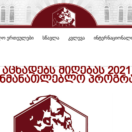
ლო ერთეულები
სწავლა
კვლევა
ინტერნაციონალი
 ᲐᲪᲮᲐᲓᲔᲑᲡ ᲛᲘᲦᲔᲑᲐᲡ 20
ᲐᲜᲛᲐᲜᲐᲗᲚᲔᲑᲚᲝ ᲞᲠᲝᲒᲠᲐ