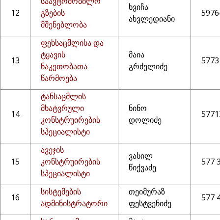
საავტომობილო
ხვიჩა
12
გზების
5976
ახვლედიანი
მშენებლობა
ფეხსაცმლისა და
ტყავის
მაია
13
5773
ნაკეთობათა
გრძელიძე
წარმოება
ტანსაცმლის
მხატვრული
ნინო
14
5771
კონსტრუირების
დოლიძე
სპეციალისტი
ავეჯის
ვასილ
15
კონსტრუირების
577 
წიქვაძე
სპეციალისტი
სისტემების
თეიმურაზ
16
577 
ადმინისტრატორი
ფესტვენიძე