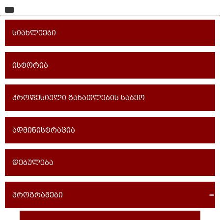
მთავარი
სიახლეები
უნივერსიტეტი
საგანმანათლებლო ერთეულები
ისტორია
სწავლა
პროფესიული განათლების საბჭო
კვლევა
ინტერნაციონალიზაცია
ადმინისტრაცია
კონტაქტი
დებულება
პროგრამები