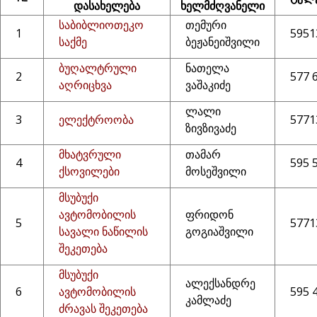
დასახელება
ხელმძღვანელი
საბიბლიოთეკო
თემური
1
5951
საქმე
ბეჟანეიშვილი
ბუღალტრული
ნათელა
2
577 
აღრიცხვა
ვაშაკიძე
ლალი
3
ელექტროობა
5771
ზივზივაძე
მხატვრული
თამარ
4
595 
ქსოვილები
მოსეშვილი
მსუბუქი
ავტომობილის
ფრიდონ
5
5771
სავალი ნაწილის
გოგიაშვილი
შეკეთება
მსუბუქი
ალექსანდრე
6
ავტომობილის
595 
კამლაძე
ძრავას შეკეთება