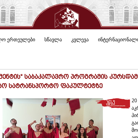
ლო ერთეულები
სწავლა
კვლევა
ინტერნაციონალი
ჯმენტის“ საბაკალავრო პროგრამის კურსდა
აო სატრანსპორტო ფაკულტეტზე
20
აკ
პი
გა
მო
ად