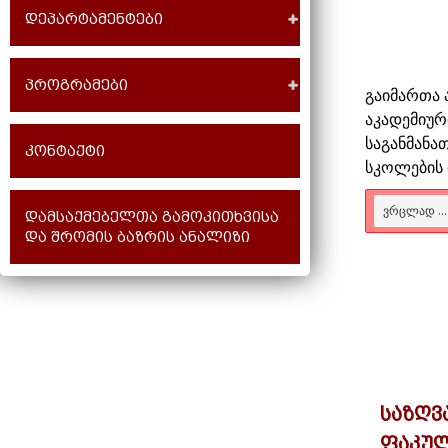
დეპარტამენტები
პროგრამები
გაიმართა 
აკადემიურ
საგანმან
კონტაქტი
სკოლების 
ᲕᲠᲪᲚᲐᲓ ...
დამსაქმებელთა გამოკითხვისა
და შრომის ბაზრის ანალიზი
საზღვ
ფაკულ