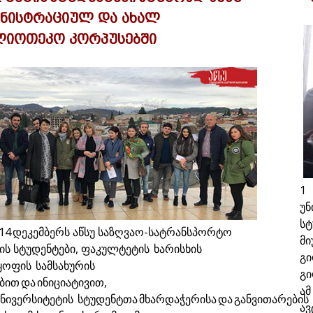
ინისტრაციულ და ახალ
ლიოთეკო კორპუსებში
1
უნ
სტ
 14 დეკემბერს აწსუ საზღვაო-სატრანსპორტო
მი
ს სტუდენტები, ფაკულტეტის ხარისხის
გი
ოფის სამსახურის
გი
თ და ინიციატივით,
ამ
უნივერსიტეტის სტუდენტთა მხარდაჭერისა და განვითარების
ავ