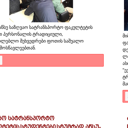
აწსუ საზღვაო სატრანსპორტო ფაკულტეტის
ი პერსონალის ტრადიციული,
მი
ათლებლო შეხვედრები ფოთის საშუალო
ფა
მოსწავლეებთან.
დე
ლა
ას
"ე
ტრ
მა
აო სატრანსპორტო
ტეტის სტუდენტები სტუმრად აწსუ-