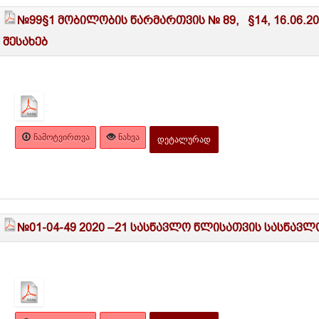
№99§1 მობილობის წარმართვის № 89, §14, 16.06.20
შესახებ
ᲩᲐᲛᲝᲢᲕᲘᲠᲗᲕᲐ
ᲜᲐᲮᲕᲐ
ᲓᲔᲢᲐᲚᲣᲠᲐᲓ
№01-04-49 2020 –21 სასწავლო წლისათვის სასწავ