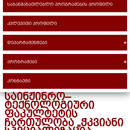
საგანმანათლებლო პროგრამების პროფილი
კვლევითი პროფილი
დეპარტამენტები
პროგრამები
კონტაქტი
ᲡᲐᲘᲜᲟᲘᲜᲠᲝ–
ᲢᲔᲥᲜᲝᲚᲝᲒᲘᲣᲠᲘ
ᲤᲐᲙᲣᲚᲢᲔᲢᲘᲡ
ᲩᲐᲠᲗᲣᲚᲝᲑᲐ „ᲭᲙᲕᲘᲐᲜᲘ