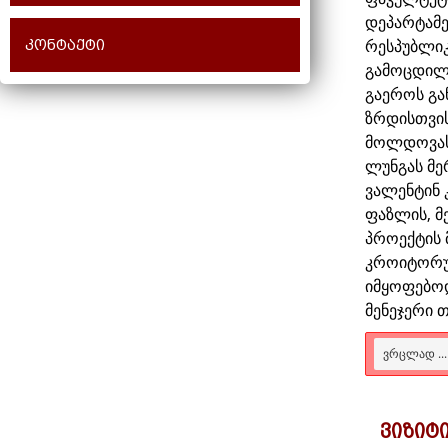
დეპარტამე
რესპუბლიკ
კონტაქტი
გამოცდილე
გაეროს გა
ზრდისთვის
მოლდოვას
ლუნგას მე
ვალენტინ
ფაზლის, მ
პროექტის
კროიტორუ
იმყოფებო
მენეჯერი 
ᲕᲠᲪᲚᲐᲓ ...
ვიზიტ