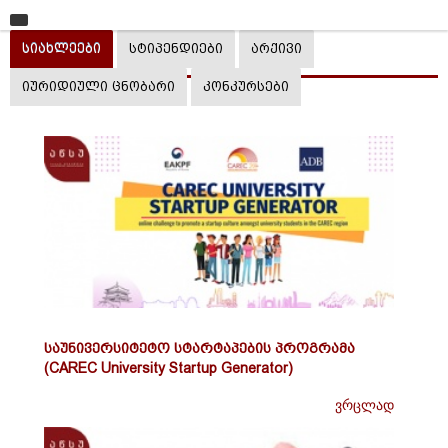
მთავარი
სიახლეები
სტიპენდიები
არქივი
უნივერსიტეტი
იურიდიული ცნობარი
კონკურსები
საგანმანათლებლო ერთეულები
სწავლა
კვლევა
ინტერნაციონალიზაცია
კონტაქტი
საუნივერსიტეტო სტარტაპების პროგრამა
(CAREC University Startup Generator)
ვრცლად