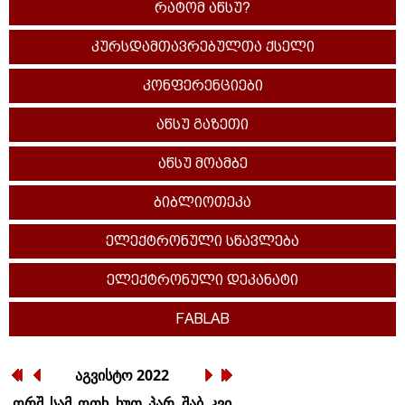
რატომ აწსუ?
კურსდამთავრებულთა ქსელი
კონფერენციები
აწსუ გაზეთი
აწსუ მოამბე
ბიბლიოთეკა
ელექტრონული სწავლება
ელექტრონული დეკანატი
FABLAB
აგვისტო
2022
ორშ
სამ
ოთხ
ხუთ
პარ
შაბ
კვი